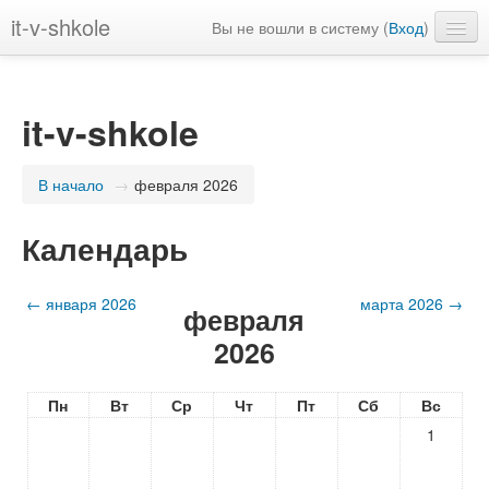
it-v-shkole
Вы не вошли в систему (
Вход
)
Русский ‎(ru)‎
it-v-shkole
В начало
→
февраля 2026
Календарь
←
января 2026
марта 2026
→
февраля
2026
Пн
Вт
Ср
Чт
Пт
Сб
Вс
1