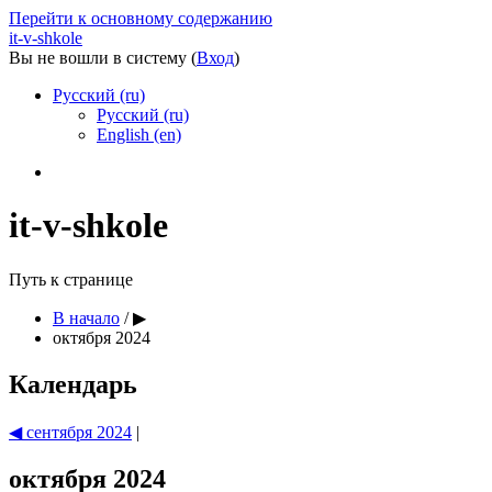
Перейти к основному содержанию
it-v-shkole
Вы не вошли в систему (
Вход
)
Русский ‎(ru)‎
Русский ‎(ru)‎
English ‎(en)‎
it-v-shkole
Путь к странице
В начало
/
▶︎
октября 2024
Календарь
◀︎
сентября 2024
|
октября 2024