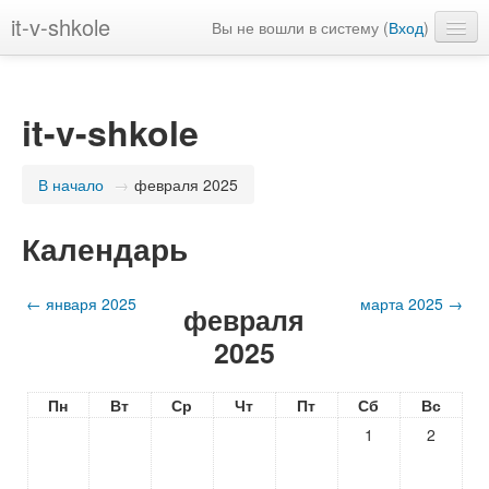
it-v-shkole
Вы не вошли в систему (
Вход
)
Русский ‎(ru)‎
it-v-shkole
В начало
→
февраля 2025
Календарь
←
января 2025
марта 2025
→
февраля
2025
Пн
Вт
Ср
Чт
Пт
Сб
Вс
1
2