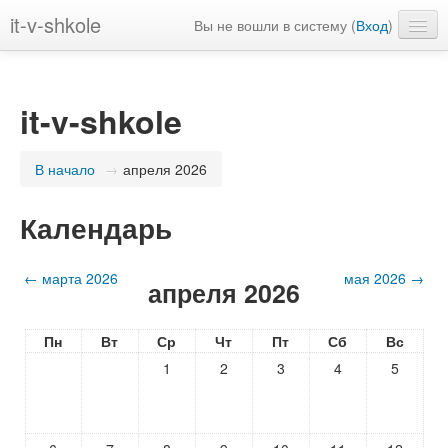
it-v-shkole
Вы не вошли в систему (
Вход
)
Русский ‎(ru)‎
it-v-shkole
В начало
→
апреля 2026
Календарь
←
марта 2026
мая 2026
→
апреля 2026
Пн
Вт
Ср
Чт
Пт
Сб
Вс
1
2
3
4
5